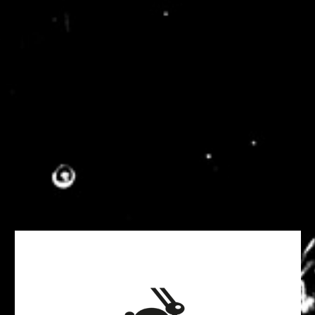
Du
#Reggae
, de la
#Vodka
@Faronville
et
une team au taquet
au
@LaBelValette
Festival 2019
pic.twitter.com/0Hdj6pFrh4
— Pauline et Paul-Henri (@PaulineLeluc)
September 1, 2019