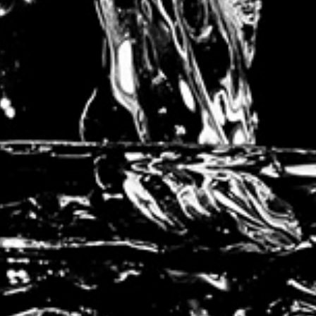
Partagez cet article, Choisissez votre Plateforme!
Facebook
Twitter
Reddit
LinkedIn
Tumblr
Pinterest
Vk
Email