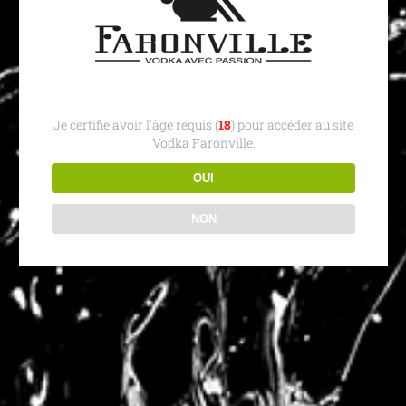
Je certifie avoir l’âge requis (
18
) pour accéder au site
Vodka Faronville.
OUI
NON