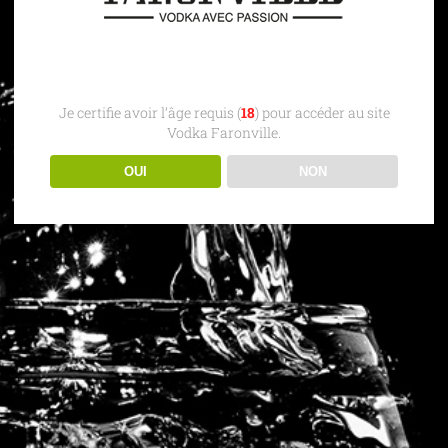
Je certifie avoir l’âge requis (
18
) pour accéder au site
Vodka Faronville.
OUI
NON
gence APRILIN
| VODKA FARONVILLE |
Mentions Légales
|
Conditions 
L’abus d’alcool est dangereux pour la santé, à consommer avec modération