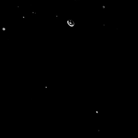
Facebook
Twitter
Reddit
LinkedIn
Tumblr
Pinterest
Vk
Email
générales d’utilisation