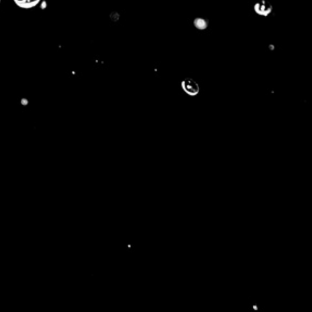
Facebook
Twitter
Reddit
LinkedIn
Tumblr
Pinterest
Vk
Email