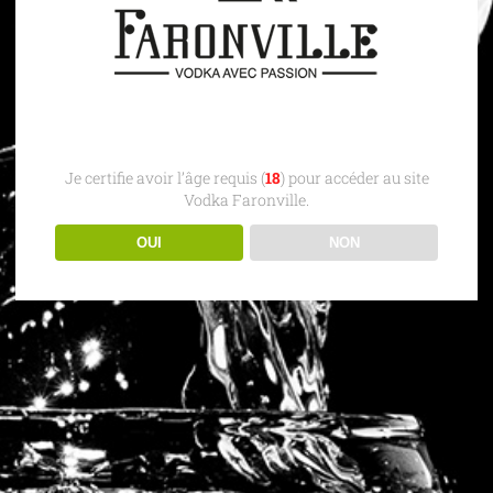
Je certifie avoir l’âge requis (
18
) pour accéder au site
Vodka Faronville.
OUI
NON