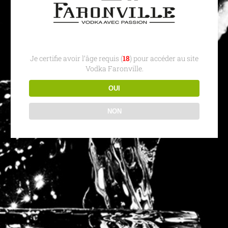
Je certifie avoir l’âge requis (
18
) pour accéder au site
Vodka Faronville.
OUI
NON
Partagez cet article, Choisissez votre Plateforme!
Facebook
Twitter
Reddit
LinkedIn
Tumblr
Pinterest
Vk
Email