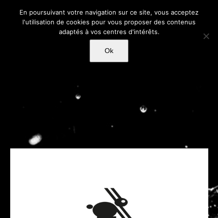
Passer
En poursuivant votre navigation sur ce site, vous acceptez
au
l'utilisation de cookies pour vous proposer des contenus
contenu
adaptés à vos centres d'intérêts.
Ok
Associer made in Région Centre Val
de Loire et qualité avec la vodka
Faronville