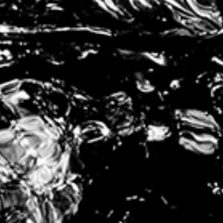
Partagez cet article, Choisissez votre Plateforme!
Facebook
Twitter
Reddit
LinkedIn
Tumblr
Pinterest
Vk
Email
©
2026 | Conception
Agence APRILIN
| VODKA FARONVILLE
|
Mentions Légales
|
Conditions générales d’utilisation