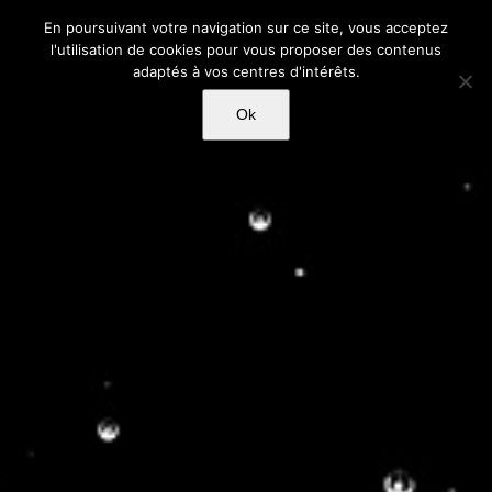
Passer
En poursuivant votre navigation sur ce site, vous acceptez
au
l'utilisation de cookies pour vous proposer des contenus
contenu
adaptés à vos centres d'intérêts.
Ok
FARONVILLE, une vodka
remarquable
Le magazine du Monde – Ophélie NEIMAN – 16
NOVEMBRE 2019 – N°426