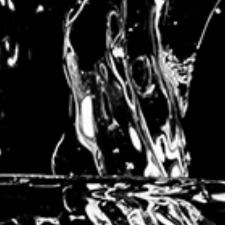
https://www.lemonde.fr/m-
gastronomie/article/2019/11/20/les-vodkas-francaises-ont-
le-vent-en-poupe_6019921_4497540.html
« Même dans la pomme de terre, des initiatives s’appuient
sur le terroir et tracent leur route.
Faronville
, lancée il y a
moins de deux ans par un couple d’agriculteurs maraîchers
du Loiret.
« On voulait mettre en valeur notre métier,
explique Pauline Leluc.
Mon mari est un fan de distillation,
alors on a acheté la rolls des alambics, pour distiller nos
pommes de terre. Tout est fait sur place, du champ à la
bouteille. On a voulu remettre de l’humain et de la bonne
humeur dans une ferme française. »
L’initiative suscite un
vif enthousiasme. Les agriculteurs ont déjà trouvé 250
revendeurs dans le nord de la France. Ils attendent 2020
pour prospecter le sud. Et planchent déjà sur une autre
vodka. Vieillie deux ans en fût, façon bourbon. »