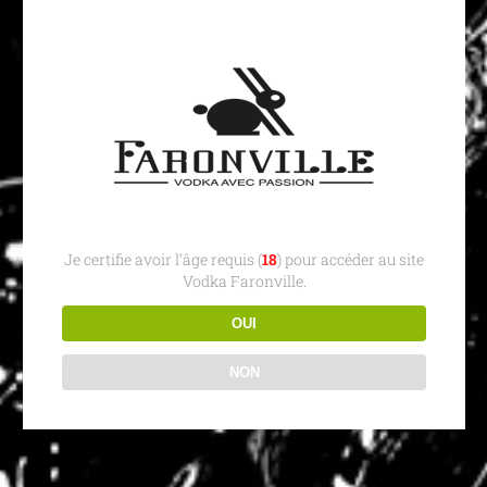
Je certifie avoir l’âge requis (
18
) pour accéder au site
Vodka Faronville.
OUI
NON
Retrouvez l’article sur LEMONDE.fr :