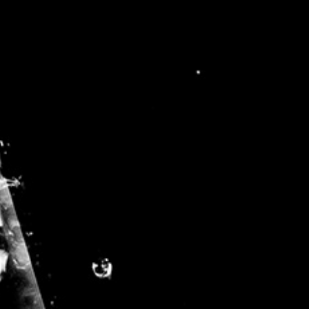
Facebook
Twitter
Reddit
LinkedIn
Tumblr
Pinterest
Vk
Email
générales d’utilisation