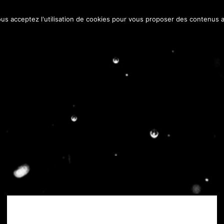
ous acceptez l'utilisation de cookies pour vous proposer des contenus a
Vodka
Le Domaine
La Gamme
Les Cocktails
FARONVILLE – Moisson poétique