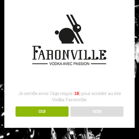
Je certifie avoir l’âge requis (
18
) pour accéder au site
Vodka Faronville.
OUI
NON