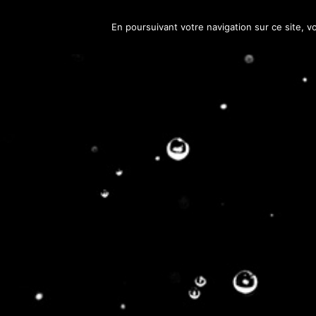
Passer
au
En poursuivant votre navigation sur ce site, v
Qui sommes-nous ?
La 
contenu