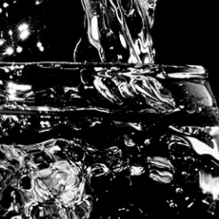
gence APRILIN
| VODKA FARONVILLE |
Mentions Légales
|
Conditions 