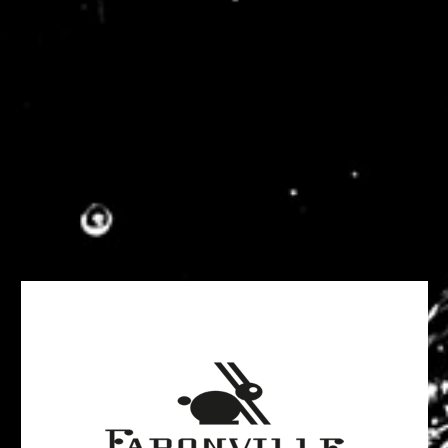
Pénétrez dans les coulisses d’une distillerie artisanale
d’exception, de la production de pommes de terre à la mise
en bouteille. De passage dans le Nord du Loiret, faites une
étape pour découvrir une pépite du Loiret : la Vodka de
Faronville, une distillerie artisanale d’exception !
Installés à quelques minutes de Pithiviers. Pauline et Paul-
Henri LELUC vous accueillent (sur réservation) pour vous
faire découvrir leur distillerie artisanale.
Vous découvrirez les différentes étapes de fabrication de la